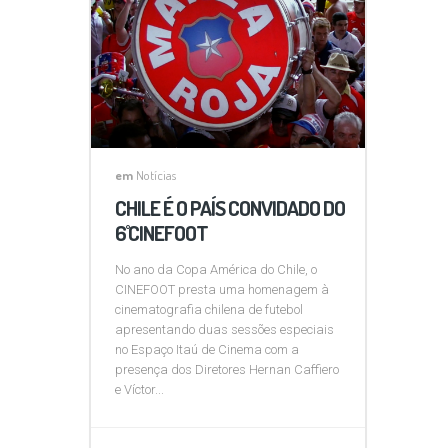
em
Notícias
CHILE É O PAÍS CONVIDADO DO
6˚ CINEFOOT
No ano da Copa América do Chile, o
CINEFOOT presta uma homenagem à
cinematografia chilena de futebol
apresentando duas sessões especiais
no Espaço Itaú de Cinema com a
presença dos Diretores Hernan Caffiero
e Víctor...