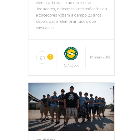
eternizado nas telas do cinema.
Jogadores, dirigentes, comissão técnica
e torcedores voltam a campo 20 anos
depois para relembrar tudo o que
envolveu o...
18 maio 2015
0
CINEfoot
em
Notícias