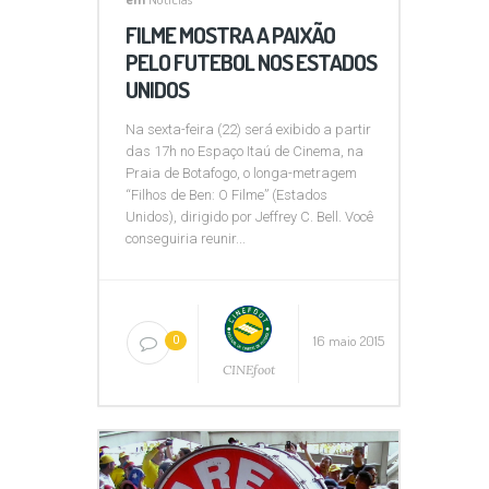
FILME MOSTRA A PAIXÃO
PELO FUTEBOL NOS ESTADOS
UNIDOS
Na sexta-feira (22) será exibido a partir
das 17h no Espaço Itaú de Cinema, na
Praia de Botafogo, o longa-metragem
“Filhos de Ben: O Filme” (Estados
Unidos), dirigido por Jeffrey C. Bell. Você
conseguiria reunir...
16 maio 2015
0
CINEfoot