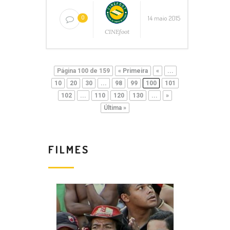
14 maio 2015
0
CINEfoot
Página 100 de 159
« Primeira
«
...
10
20
30
...
98
99
100
101
102
...
110
120
130
...
»
Última »
FILMES