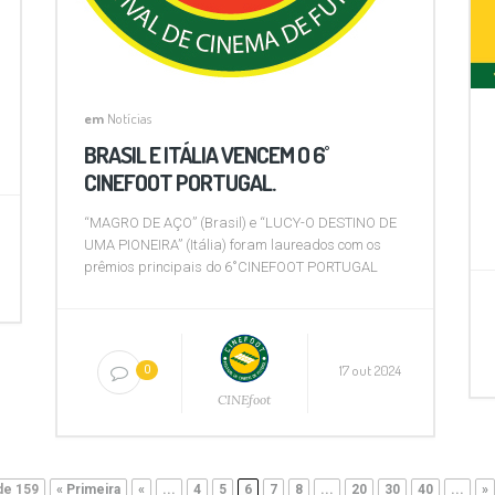
em
Notícias
BRASIL E ITÁLIA VENCEM O 6˚
CINEFOOT PORTUGAL.
“MAGRO DE AÇO” (Brasil) e “LUCY-O DESTINO DE
UMA PIONEIRA” (Itália) foram laureados com os
prêmios principais do 6˚CINEFOOT PORTUGAL
17 out 2024
0
CINEfoot
de 159
« Primeira
«
...
4
5
6
7
8
...
20
30
40
...
»