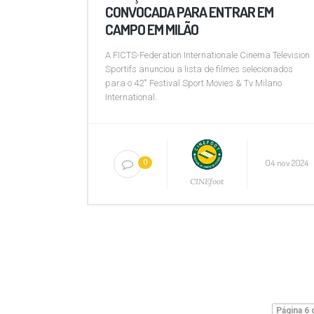
CONVOCADA PARA ENTRAR EM
CAMPO EM MILÃO
A FICTS-Federation Internationale Cinema Television
Sportifs anunciou a lista de filmes selecionados
para o 42˚ Festival Sport Movies & Tv Milano
International.
04 nov 2024
0
CINEfoot
Página 6 