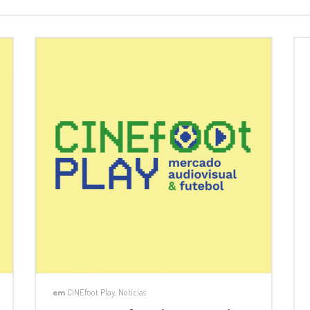
em
CINEfoot Play
,
Notícias