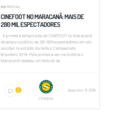
em
Notícias
CINEFOOT NO MARACANÃ: MAIS DE
280 MIL ESPECTADORES
A primeira temporada do CINEFOOT no Maracanã
alcançou o público de 281.859 espectadores em oito
sessões no estádio durante o Campeonato
Brasileiro 2018. Pela primeira vez na história o
Maracanã recebeu um festival de...
dezembro 31, 2018
0
CINEfoot