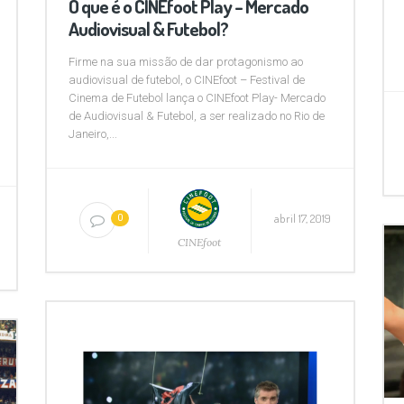
O que é o CINEfoot Play – Mercado
Audiovisual & Futebol?
Firme na sua missão de dar protagonismo ao
audiovisual de futebol, o CINEfoot – Festival de
Cinema de Futebol lança o CINEfoot Play- Mercado
de Audiovisual & Futebol, a ser realizado no Rio de
Janeiro,...
abril 17, 2019
0
CINEfoot