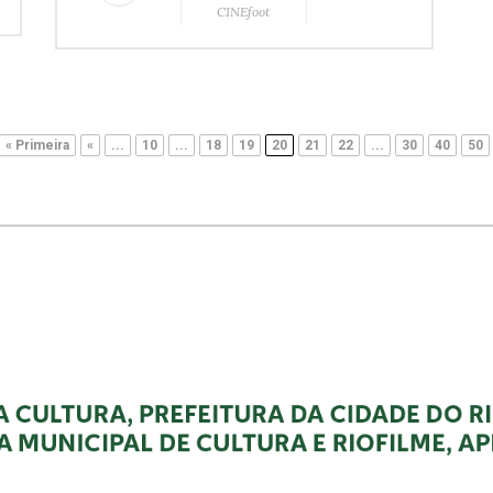
CINEfoot
« Primeira
«
...
10
...
18
19
20
21
22
...
30
40
50