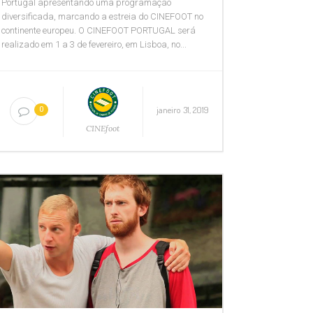
Portugal apresentando uma programação
diversificada, marcando a estreia do CINEFOOT no
continente europeu. O CINEFOOT PORTUGAL será
realizado em 1 a 3 de fevereiro, em Lisboa, no...
janeiro 31, 2019
0
CINEfoot