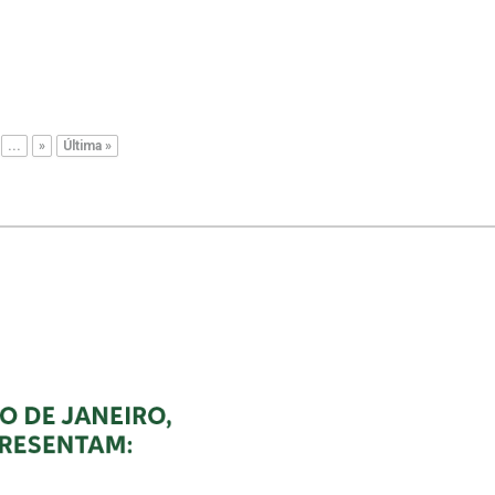
...
»
Última »