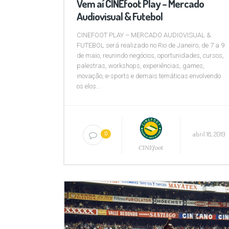
Vem aí CINEfoot Play – Mercado
Audiovisual & Futebol
CINEFOOT PLAY – MERCADO AUDIOVISUAL &
FUTEBOL será realizado no Rio de Janeiro, de 7 a 9
de maio, reunindo negócios, oportunidades, cursos,
palestras, workshops, experiências, games,
inovação, e-sports e demais temáticas envolvendo
os elos...
abril 18, 2019
0
CINEfoot