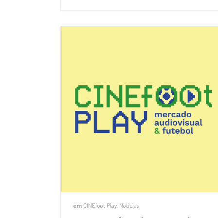
em
CINEfoot Play
,
Notícias