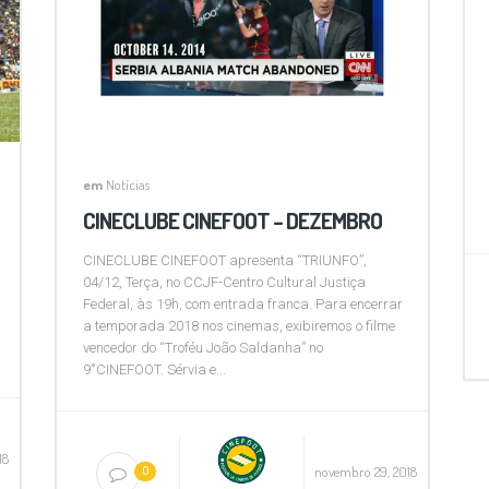
em
Notícias
CINECLUBE CINEFOOT – DEZEMBRO
CINECLUBE CINEFOOT apresenta “TRIUNFO”,
04/12, Terça, no CCJF-Centro Cultural Justiça
Federal, às 19h, com entrada franca. Para encerrar
a temporada 2018 nos cinemas, exibiremos o filme
vencedor do “Troféu João Saldanha” no
9˚CINEFOOT. Sérvia e...
18
novembro 29, 2018
0