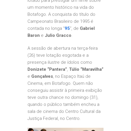
lotado para prestigiar um filme sobre
um momento histórico na vida do
Botafogo. A conquista do título do
Campeonato Brasileiro de 1995 é
contada no longa “
95
“, de
Gabriel
Baron
e
Julio Gracco
.
A sessão de abertura na terça-feira
(26) teve lotação esgotada e a
presença ilustre de ídolos como
Donizete “Pantera”
,
Túlio “Maravilha”
e
Gonçalves
, no Espaço Itaú de
Cinema, em Botafogo. Quem não
conseguiu assistir à primeira exibição
teve outra chance no domingo (31),
quando o público também encheu a
sala de cinema do Centro Cultural da
Justiça Federal, no Centro.