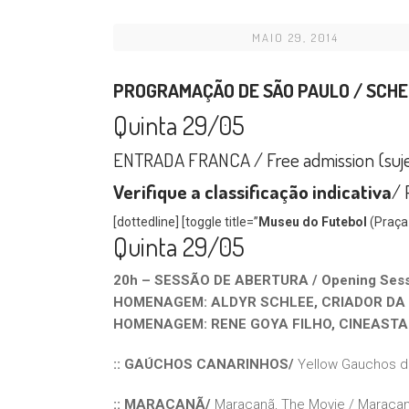
MAIO 29, 2014
PROGRAMAÇÃO DE SÃO PAULO / SCH
Quinta 29/05
ENTRADA FRANCA / Free admission (sujeita
Verifique a classificação indicativa
/ 
[dottedline] [toggle title=”
Museu do Futebol
(Praça 
Quinta 29/05
20h – SESSÃO DE ABERTURA / Opening Ses
HOMENAGEM: ALDYR SCHLEE, CRIADOR DA
HOMENAGEM: RENE GOYA FILHO, CINEASTA
:: GAÚCHOS CANARINHOS/
Yellow Gauchos
d
:: MARACANÃ/
Maracanã, The Movie / Maracan