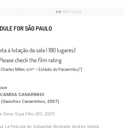
EM
NOTÍCIAS
EDULE FOR
SÃO PAULO
 à lotação da sala | 180 lugares)
Please check the film rating
Charles Miller, s/nº – Estádio do Pacaembu)”]
sion
 CAMISA CANARINHO
 (
Gaúchos Canarinhos, 2007
)
e Rene Goya Filho (RS, 2007)
á, La Pelicula
de Sebastián Bednarik, Andrés Varela