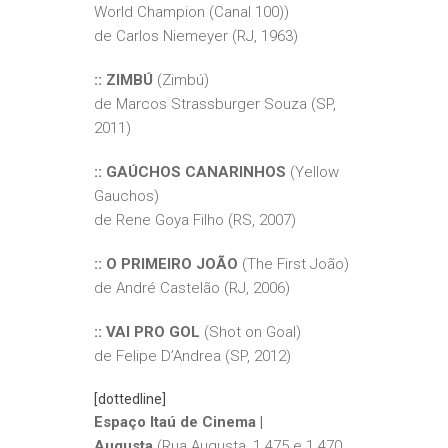
World Champion (Canal 100))
de Carlos Niemeyer (RJ, 1963)
:: ZIMBÚ
(Zimbú)
de Marcos Strassburger Souza (SP,
2011)
:: GAÚCHOS CANARINHOS
(Yellow
Gauchos)
de Rene Goya Filho (RS, 2007)
:: O PRIMEIRO JOÃO
(The First João)
de André Castelão (RJ, 2006)
:: VAI PRO GOL
(Shot on Goal)
de Felipe D’Andrea (SP, 2012)
[dottedline]
Espaço Itaú de Cinema |
Augusta
(Rua Augusta, 1.475 e 1.470