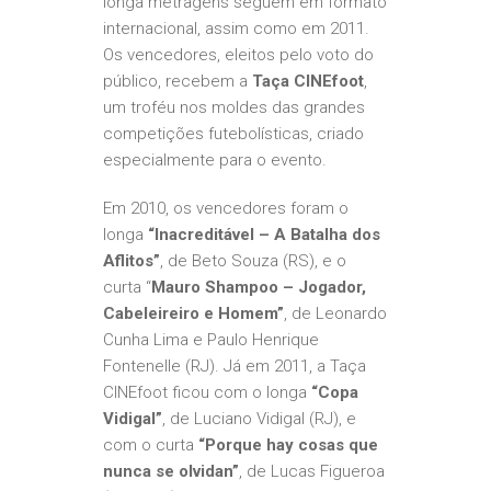
longa metragens seguem em formato
internacional, assim como em 2011.
Os vencedores, eleitos pelo voto do
público, recebem a
Taça CINEfoot
,
um troféu nos moldes das grandes
competições futebolísticas, criado
especialmente para o evento.
Em 2010, os vencedores foram o
longa
“
Inacreditável – A Batalha dos
Aflitos”
, de Beto Souza (RS), e o
curta “
Mauro Shampoo – Jogador,
Cabeleireiro e Homem”
, de Leonardo
Cunha Lima e Paulo Henrique
Fontenelle (RJ). Já em 2011, a Taça
CINEfoot ficou com o longa
“Copa
Vidigal”
, de Luciano Vidigal (RJ), e
com o curta
“Porque hay cosas que
nunca se olvidan”
, de Lucas Figueroa