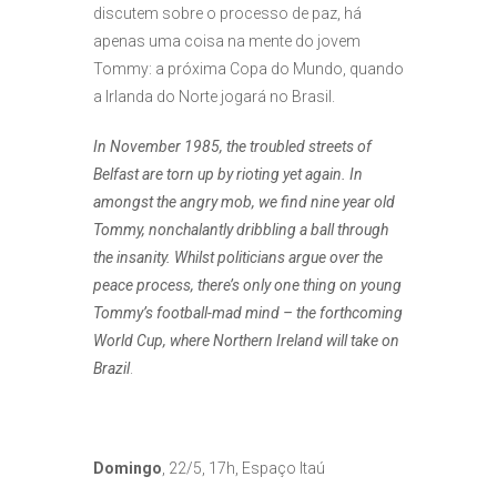
discutem sobre o processo de paz, há
apenas uma coisa na mente do jovem
Tommy: a próxima Copa do Mundo, quando
a Irlanda do Norte jogará no Brasil.
In November 1985, the troubled streets of
Belfast are torn up by rioting yet again. In
amongst the angry mob, we find nine year old
Tommy, nonchalantly dribbling a ball through
the insanity. Whilst politicians argue over the
peace process, there’s only one thing on young
Tommy’s football-mad mind – the forthcoming
World Cup, where Northern Ireland will take on
Brazil
.
Domingo
, 22/5, 17h, Espaço Itaú