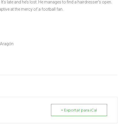
s late and he’s lost. He manages to find a hairdresser’s open.
ptive at the mercy of a football fan.
 Aragón
+ Exportar para iCal