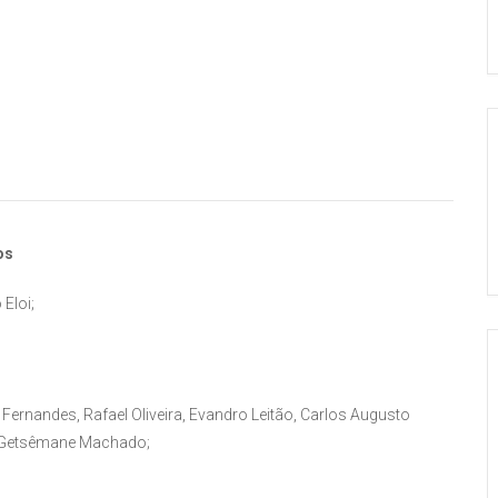
os
Eloi;
Fernandes, Rafael Oliveira, Evandro Leitão, Carlos Augusto
o, Getsêmane Machado;