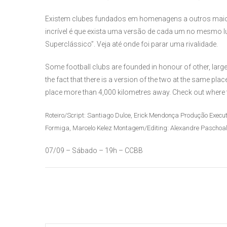
Existem clubes fundados em homenagens a outros maior
incrível é que exista uma versão de cada um no mesmo lu
Superclássico”. Veja até onde foi parar uma rivalidade.
Some football clubs are founded in honour of other, large
the fact that there is a version of the two at the same pl
place more than 4,000 kilometres away. Check out where th
Roteiro/Script
: Santiago Dulce, Erick Mendonça
Produção Execut
Formiga, Marcelo Kelez
Montagem/Editing
: Alexandre Paschoal
07/09 – Sábado – 19h – CCBB