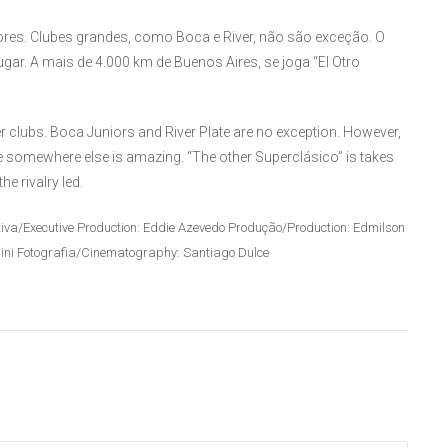
es. Clubes grandes, como Boca e River, não são exceção. O
gar. A mais de 4.000 km de Buenos Aires, se joga “El Otro
r clubs. Boca Juniors and River Plate are no exception. However,
ace somewhere else is amazing. “The other Superclásico” is takes
e rivalry led.
iva/
Executive Production
: Eddie Azevedo
Produção/Production
: Edmilson
ini
Fotografia/
Cinematography
: Santiago Dulce