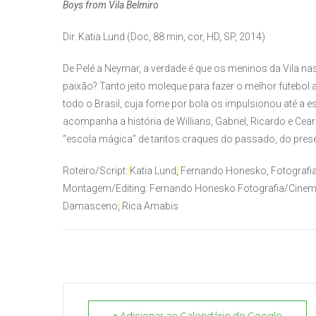
Boys from Vila Belmiro
Dir. Katia Lund (Doc, 88 min, cor, HD, SP, 2014)
De Pelé a Neymar, a verdade é que os meninos da Vila na
paixão? Tanto jeito moleque para fazer o melhor futebol a
todo o Brasil, cuja fome por bola os impulsionou até a e
acompanha a história de Willians, Gabriel, Ricardo e Ce
“escola mágica” de tantos craques do passado, do presen
Roteiro/Script:
Katia Lund
,
Fernando Honesko,
Fotografi
Montagem/Editing:
Fernando Honesko
Fotografia/Cinem
Damasceno
,
Rica Amabis
+ Adicionar ao Calendário do Google