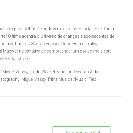
sceram para brilhar. De onde vem tanto amor pela bola? Tanta
rte? O filme adentra o universo de crianças e adolescentes de
scola de base do Santos Futebol Clube.
Esta narrativa
ará Maxwell na tentativa de compreender um pouco mais esta
te e do futuro.
a:
Miguel Vassy,
Produção: /Production:
Ricardo Aidar,
atography:
Miguel Vassy
Trilha Musical/Music:
Tejo
+ Exportar para iCal