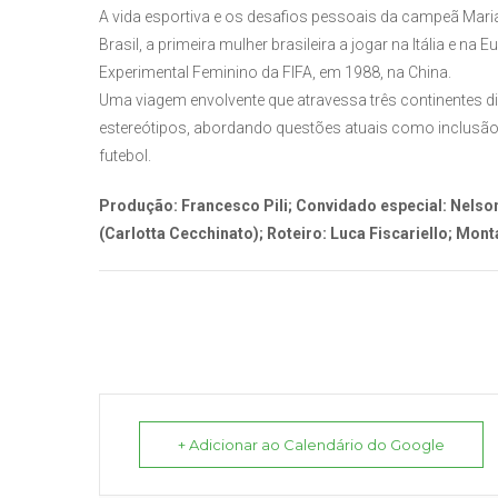
A vida esportiva e os desafios pessoais da campeã Maria 
Brasil, a primeira mulher brasileira a jogar na Itália e n
Experimental Feminino da FIFA, em 1988, na China.
Uma viagem envolvente que atravessa três continentes dif
estereótipos, abordando questões atuais como inclusão,
futebol.
Produção: Francesco Pili; Convidado especial: Nelso
(Carlotta Cecchinato); Roteiro: Luca Fiscariello; Mont
+ Adicionar ao Calendário do Google