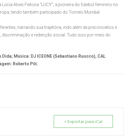
Lúcia Alves Feitosa “LUCY”, a pioneira do futebol feminino no
a Europa, tendo também participado do Torneio Mundial
erentes, narrando sua trajetória, indo além de preconceitos e
 discriminação e redenção social. Tudo isso por meio do
n Dida; Música: DJ ICEONE (Sebastiano Ruocco), CAL
agem: Roberto Pili.
+ Exportar para iCal