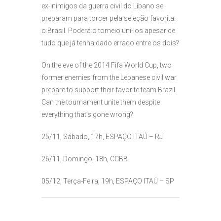
ex-inimigos da guerra civil do Líbano se
preparam para torcer pela seleção favorita:
o Brasil. Poderá o torneio uni-los apesar de
tudo que já tenha dado errado entre os dois?
On the eve of the 2014 Fifa World Cup, two
former enemies from the Lebanese civil war
prepare to support their favorite team Brazil.
Can the tournament unite them despite
everything that’s gone wrong?
25/11, Sábado, 17h, ESPAÇO ITAÚ – RJ
26/11, Domingo, 18h, CCBB
05/12, Terça-Feira, 19h, ESPAÇO ITAÚ – SP