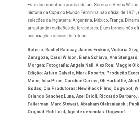
Este documentário produzido por Serena e Venus Williams
história da Copa do Mundo Feminina não oficial de 1971
seleções da Inglaterra, Argentina, México, França, Dinam
arrastando multidões de torcedores. É um torneio não ofi
associações oficiais de futebol.
Roteiro: Rachel Ramsay, James Erskine, Victoria Grego
Zaragoza, Carol Wilson, Elena Schiavo, Ann Stengard, 
Morgan; Fotografia: Angela Neil, Alex Roa, Maggie Ol
Edição: Arturo Calvete, Mark Roberts; Produção Execu
Mone, Isha Price, Caroline Currier, Oli Harbottle, Ale
Godas; Cia.Produtoras: New Black Films, Dogwoof, We
Orlando Sanchez Luna, Axel Drioli, Riccardo Barbaro,
Fellerman, Marc Stewart, Abraham Oleksnianski; Publ
Original: Rob Lord; Agente de vendas: Dogwoof.