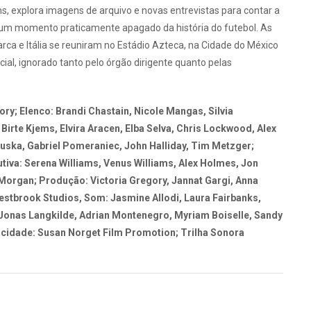
, explora imagens de arquivo e novas entrevistas para contar a
, um momento praticamente apagado da história do futebol. As
arca e Itália se reuniram no Estádio Azteca, na Cidade do México
cial, ignorado tanto pelo órgão dirigente quanto pelas
ry; Elenco: Brandi Chastain, Nicole Mangas, Silvia
Birte Kjems, Elvira Aracen, Elba Selva, Chris Lockwood, Alex
kuska, Gabriel Pomeraniec, John Halliday, Tim Metzger;
tiva: Serena Williams, Venus Williams, Alex Holmes, Jon
x Morgan; Produção: Victoria Gregory, Jannat Gargi, Anna
stbrook Studios, Som: Jasmine Allodi, Laura Fairbanks,
 Jonas Langkilde, Adrian Montenegro, Myriam Boiselle, Sandy
icidade: Susan Norget Film Promotion; Trilha Sonora