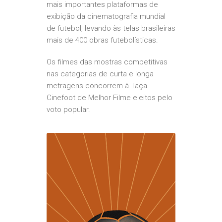
mais importantes plataformas de
exibição da cinematografia mundial
de futebol, levando às telas brasileiras
mais de 400 obras futebolísticas.
Os filmes das mostras competitivas
nas categorias de curta e longa
metragens concorrem à Taça
Cinefoot de Melhor Filme eleitos pelo
voto popular.