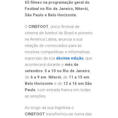
65 filmes na programação geral do
Festival no Rio de Janeiro, Niterói,
São Paulo e Belo Horizonte.
O
CINEFOOT
, único festival de
cinema de futebol do Brasil e pioneiro
na América Latina, anuncia a sua
relação de convocados para as
mostras competitivas e informativas
especiais da sua
décima edição
, que
acontecerá durante o
mês de
setembro
:
5 a 10 no Rio de Janeiro
,
de
6 a 9 em Niterói
, de
11 a 15 em
Belo Horizonte
e de
12 a 16 em São
Paulo
, com entrada franca em todas
as sessões.
Ao longo da sua trajetória o
CINEFOOT
transformou-se numa das