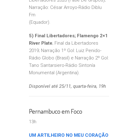
Libertadores 2020 (Fase De Grupos);
Narração: César Arroyo-Rádio Diblu
Fm
(Equador).
5) Final Libertadores; Flamengo 2×1
River Plate
; Final da Libertadores
2019; Narração 1º Gol: Luiz Penido-
Rádio Globo (Brasil) e Narração 2º Gol:
Tano Santarsiero-Rádio Sintonía
Monumental (Argentina).
Disponível até 25/11, quarta-feira, 19h
Pernambuco em Foco
13h
UM ARTILHEIRO NO MEU CORAÇÃO